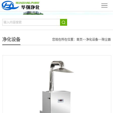
网
站
关
首
于
新
净化设备
页
我
您现在所在位置：
首页
>>
净化设备
>>
除尘器
闻
产
们
动
品
净
态
展
化
净
示
设
化
设
备
工
备
合
程
展
作
华
示
伙
强
联