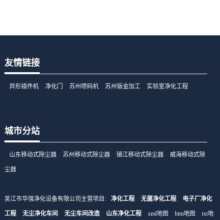
友情链接
异形插件机
净化门
苏州喷码机
苏州钣金加工
实验室净化工程
城市分站
山东移动式除尘器
苏州移动式除尘器
镇江移动式除尘器
威海移动式除
尘器
吴江市华强净化设备有限公司主营项目:
净化工程
无菌净化工程
电子厂净化
工程
无尘净化车间
无尘车间改造
山东净化工程
xml地图
htm地图
txt地