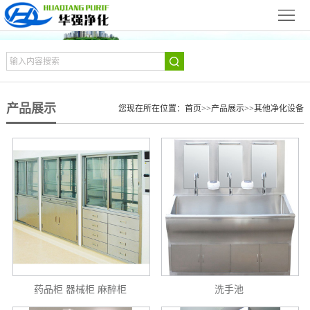
网
站
关
首
于
新
产品展示
页
我
您现在所在位置：
首页
>>
产品展示
>>
其他净化设备
闻
产
们
动
品
净
态
展
化
净
示
设
化
设
备
工
备
合
程
展
作
华
药品柜 器械柜 麻醉柜
洗手池
示
伙
强
联