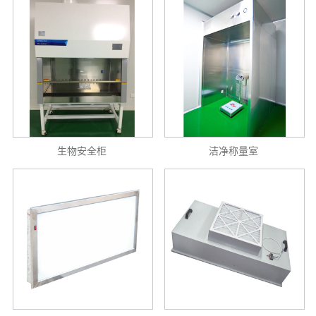
伴
风
系
采
我
们
生物安全柜
洁净称量室