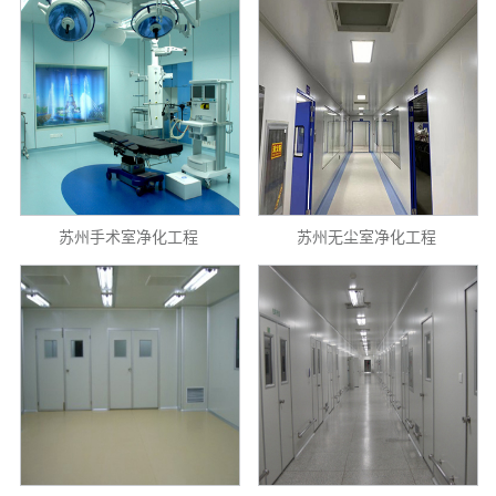
程
展
伴
风
州
示
采
联
系
我
们
苏州手术室净化工程
苏州无尘室净化工程