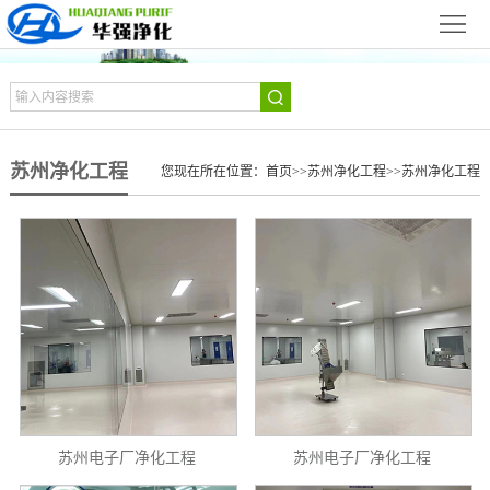
网
站
苏
首
州
苏
苏州净化工程
页
关
您现在所在位置：
首页
>>
苏州净化工程
>>
苏州净化工程
州
苏
于
新
州
苏
我
闻
产
州
苏
们
动
品
净
州
苏
态
展
化
净
州
合
示
设
化
设
作
华
苏州电子厂净化工程
苏州电子厂净化工程
备
工
备
伙
强
苏