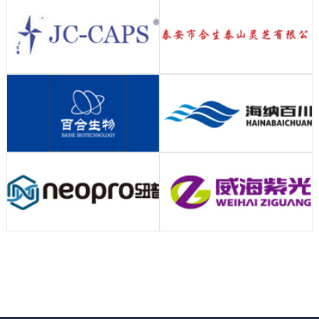
伴
风
系
采
我
们