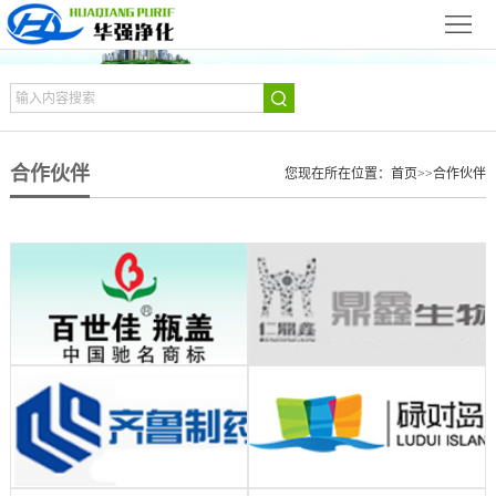
网
站
关
首
于
新
合作伙伴
页
我
您现在所在位置：
首页
>>
合作伙伴
闻
产
们
动
品
净
态
展
化
净
示
设
化
设
备
工
备
合
程
展
作
华
示
伙
强
联